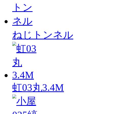
ねじトンネル
虹03丸3.4M