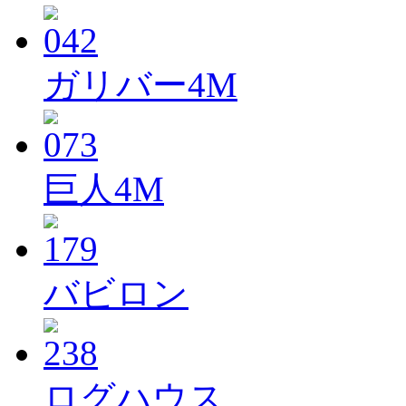
ガリバー4M
巨人4M
バビロン
ログハウス