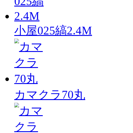
小屋025縞2.4M
カマクラ70丸