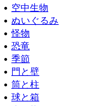
空中生物
ぬいぐるみ
怪物
恐竜
季節
門と壁
筒と柱
球と箱