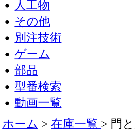
人工物
その他
別注技術
ゲーム
部品
型番検索
動画一覧
ホーム
>
在庫一覧
> 門