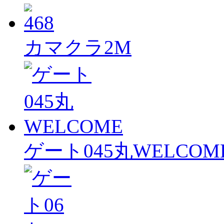
カマクラ2M
ゲート045丸WELCOM