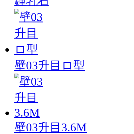
鍾乳石
壁03升目ロ型
壁03升目3.6M