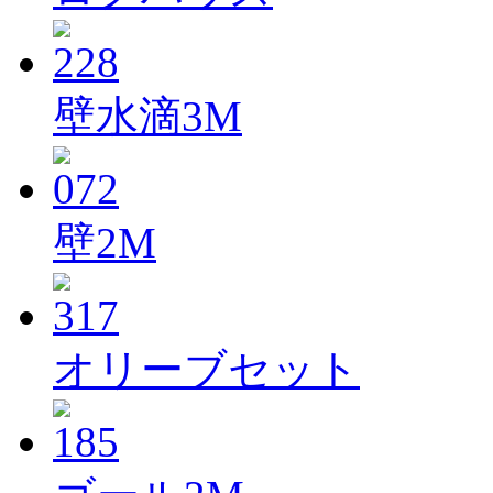
壁水滴3M
壁2M
オリーブセット