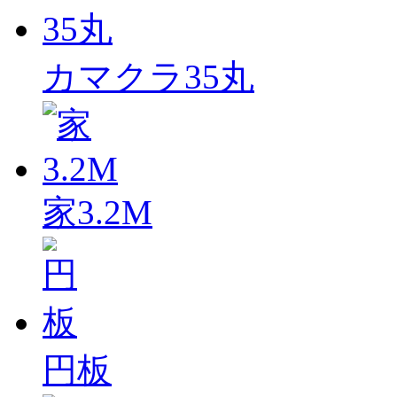
カマクラ35丸
家3.2M
円板