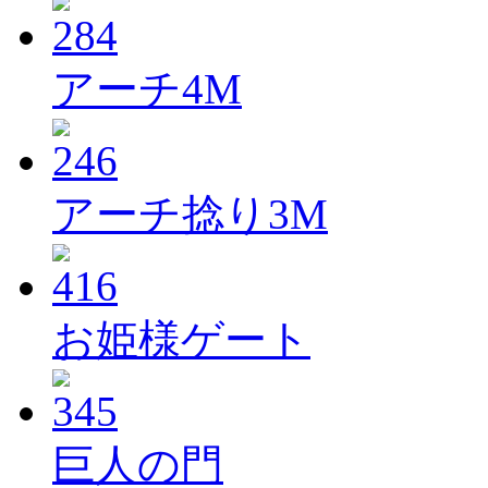
アーチ4M
アーチ捻り3M
お姫様ゲート
巨人の門