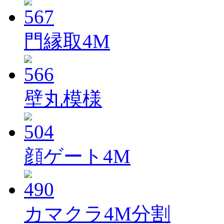
門縁取4M
壁丸模様
顔ゲート4M
カマクラ4M分割