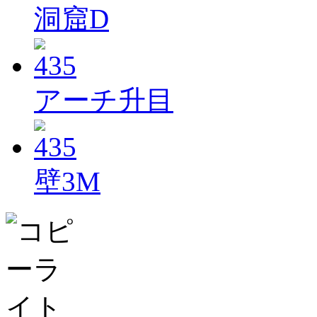
洞窟D
アーチ升目
壁3M