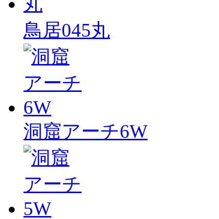
鳥居045丸
洞窟アーチ6W