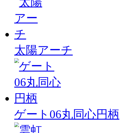
太陽アーチ
ゲート06丸同心円柄