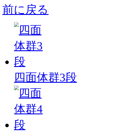
前に戻る
四面体群3段