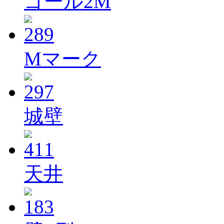
ゴール2M
Mマーク
城壁
天井