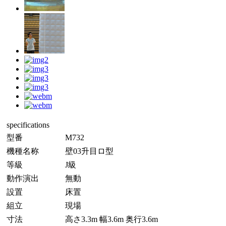
specifications
型番
M732
機種名称
壁03升目ロ型
等級
J級
動作演出
無動
設置
床置
組立
現場
寸法
高さ3.3m 幅3.6m 奥行3.6m