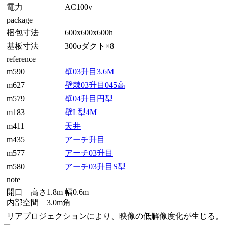
電力
AC100v
package
梱包寸法
600x600x600h
基板寸法
300φダクト×8
reference
m590
壁03升目3.6M
m627
壁棘03升目045高
m579
壁04升目円型
m183
壁L型4M
m411
天井
m435
アーチ升目
m577
アーチ03升目
m580
アーチ03升目S型
note
開口 高さ1.8m 幅0.6m
内部空間 3.0m角
リアプロジェクションにより、映像の低解像度化が生じる。