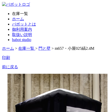
在庫一覧
ホーム
バボットとは
御利用案内
取扱い説明
babot studio
ホーム
>
在庫一覧
>
門と壁
> m657・小屋025縞2.4M
印刷
前に戻る