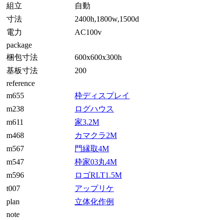
組立
自動
寸法
2400h,1800w,1500d
電力
AC100v
package
梱包寸法
600x600x300h
基板寸法
200
reference
m655
枠ディスプレイ
m238
ログハウス
m611
家3.2M
m468
カマクラ2M
m567
門縁取4M
m547
枠家03丸4M
m596
ロゴRLT1.5M
t007
アップリケ
plan
立体化作例
note