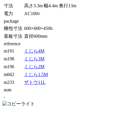
寸法
高さ3.3m 幅4.4m 奥行13m
電力
AC100v
package
梱包寸法
600×600×450h
基板寸法
直径600mm
reference
m191
くじら4M
m198
くじら3M
m196
くじら2M
m662
くじら1.5M
m233
ザトウ11L
note
-