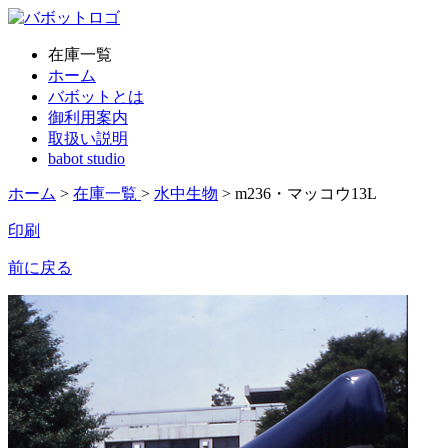
在庫一覧
ホーム
バボットとは
御利用案内
取扱い説明
babot studio
ホーム
>
在庫一覧
>
水中生物
> m236・マッコウ13L
印刷
前に戻る