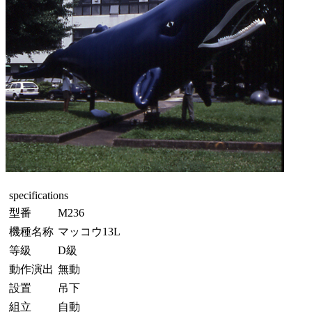
specifications
型番
M236
機種名称
マッコウ13L
等級
D級
動作演出
無動
設置
吊下
組立
自動