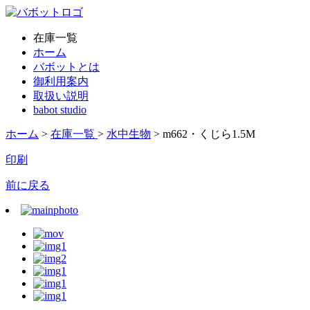
在庫一覧
ホーム
バボットとは
御利用案内
取扱い説明
babot studio
ホーム
>
在庫一覧
>
水中生物
> m662・くじら1.5M
印刷
前に戻る