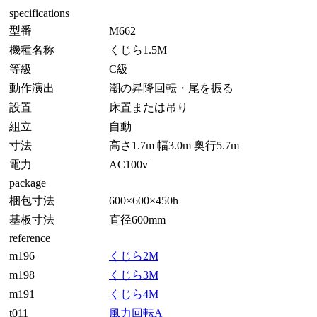
specifications
型番
M662
機種名称
くじら1.5M
等級
C級
動作演出
潮の昇降回転・尾を振る
設置
床置または吊り
組立
自動
寸法
高さ1.7m 幅3.0m 奥行5.7m
電力
AC100v
package
梱包寸法
600×600×450h
基板寸法
直径600mm
reference
m196
くじら2M
m198
くじら3M
m191
くじら4M
t011
風力回転A