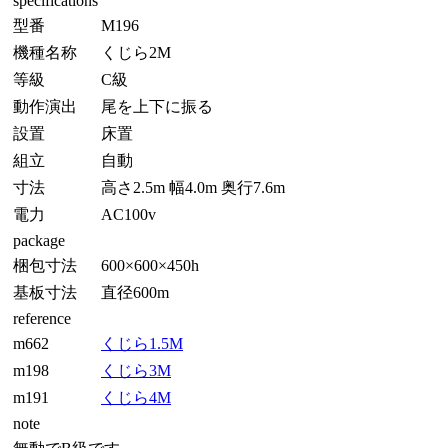
specifications
型番
M196
機種名称
くじら2M
等級
C級
動作演出
尾を上下に振る
設置
床置
組立
自動
寸法
高さ2.5m 幅4.0m 奥行7.6m
電力
AC100v
package
梱包寸法
600×600×450h
基板寸法
直径600m
reference
m662
くじら1.5M
m198
くじら3M
m191
くじら4M
note