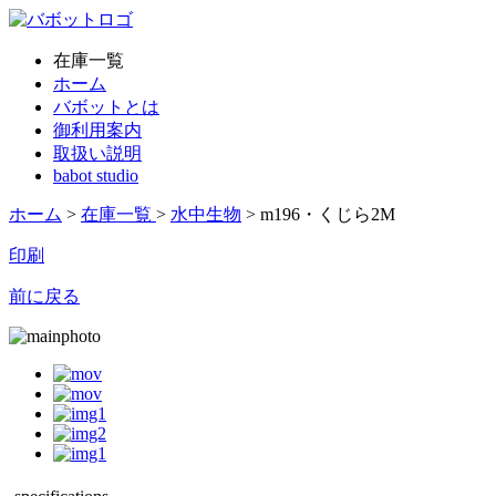
在庫一覧
ホーム
バボットとは
御利用案内
取扱い説明
babot studio
ホーム
>
在庫一覧
>
水中生物
> m196・くじら2M
印刷
前に戻る