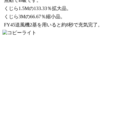
無動でB級です。
くじら1.5Mの133.33％拡大品。
くじら3Mの66.67％縮小品。
FY45送風機2基を用いると約8秒で充気完了。