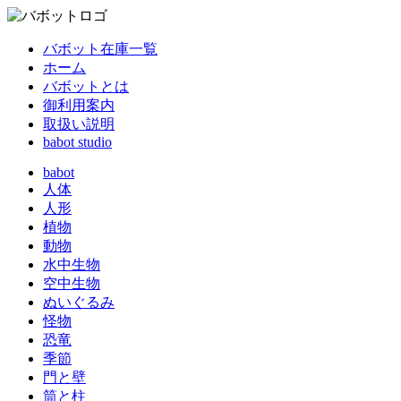
バボット在庫一覧
ホーム
バボットとは
御利用案内
取扱い説明
babot studio
babot
人体
人形
植物
動物
水中生物
空中生物
ぬいぐるみ
怪物
恐竜
季節
門と壁
筒と柱