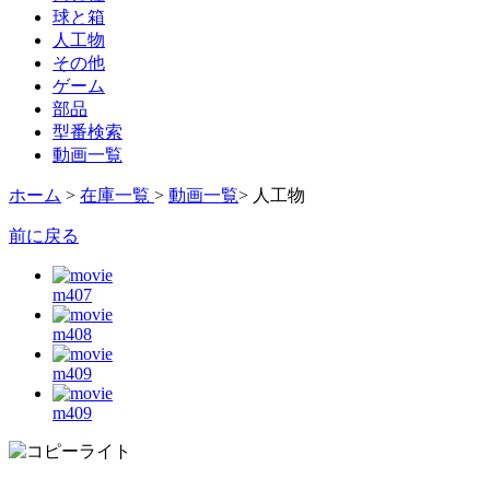
球と箱
人工物
その他
ゲーム
部品
型番検索
動画一覧
ホーム
>
在庫一覧
>
動画一覧
> 人工物
前に戻る
m407
m408
m409
m409