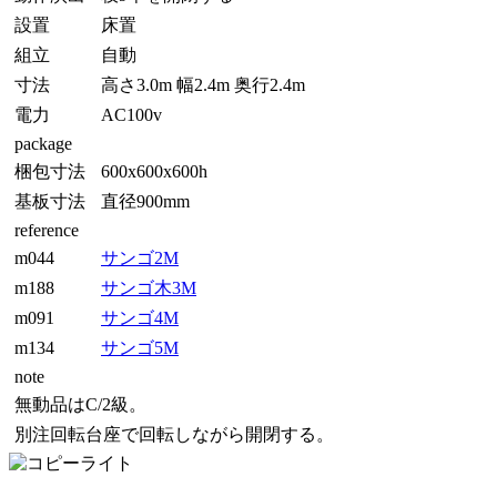
設置
床置
組立
自動
寸法
高さ3.0m 幅2.4m 奥行2.4m
電力
AC100v
package
梱包寸法
600x600x600h
基板寸法
直径900mm
reference
m044
サンゴ2M
m188
サンゴ木3M
m091
サンゴ4M
m134
サンゴ5M
note
無動品はC/2級。
別注回転台座で回転しながら開閉する。