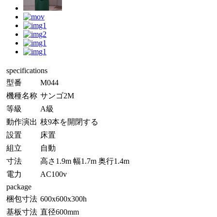
specifications
型番
M044
機種名称
サンゴ2M
等級
A級
動作演出
枝9本を開閉する
設置
床置
組立
自動
寸法
高さ1.9m 幅1.7m 奥行1.4m
電力
AC100v
package
梱包寸法
600x600x300h
基板寸法
直径600mm