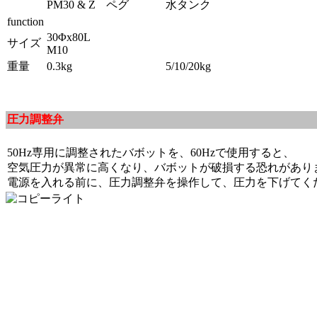
PM30 & Z
ペグ
水タンク
function
30Φx80L
サイズ
M10
重量
0.3kg
5/10/20kg
圧力調整弁
50Hz専用に調整されたバボットを、60Hzで使用すると、
空気圧力が異常に高くなり、バボットが破損する恐れがあり
電源を入れる前に、圧力調整弁を操作して、圧力を下げてく