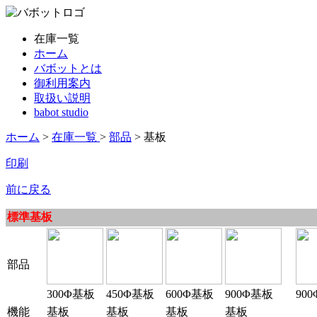
在庫一覧
ホーム
バボットとは
御利用案内
取扱い説明
babot studio
ホーム
>
在庫一覧
>
部品
> 基板
印刷
前に戻る
標準基板
部品
300Φ基板
450Φ基板
600Φ基板
900Φ基板
90
機能
基板
基板
基板
基板