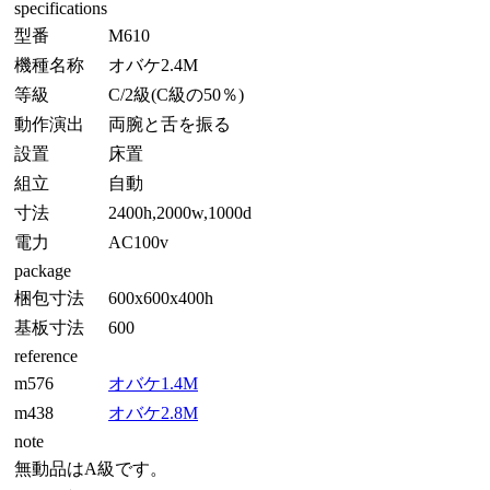
specifications
型番
M610
機種名称
オバケ2.4M
等級
C/2級(C級の50％)
動作演出
両腕と舌を振る
設置
床置
組立
自動
寸法
2400h,2000w,1000d
電力
AC100v
package
梱包寸法
600x600x400h
基板寸法
600
reference
m576
オバケ1.4M
m438
オバケ2.8M
note
無動品はA級です。