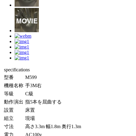
specifications
型番
M599
機種名称
手3M右
等級
C級
動作演出
指5本を屈曲する
設置
床置
組立
現場
寸法
高さ3.3m 幅1.8m 奥行1.3m
電力
AC100v