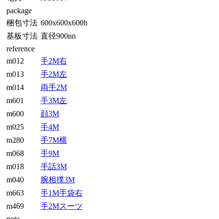
package
梱包寸法
600x600x600h
基板寸法
直径900nn
reference
m012
手2M右
m013
手2M左
m014
両手2M
m601
手3M左
m600
顔3M
m025
手4M
m280
手7M横
m068
手9M
m018
手話3M
m040
腕相撲3M
m663
手1M手袋右
m469
手2Mスーツ
note