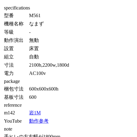
specifications
型番
M561
機種名称
なまず
等級
-
動作演出
無動
設置
床置
組立
自動
寸法
2100h,2200w,1800d
電力
AC100v
package
梱包寸法
600x600x600h
基板寸法
600
reference
m142
岩1M
YouTube
動作参考
note
手ヒレの左右幅が1800mm