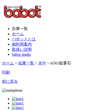
在庫一覧
ホーム
バボットとは
御利用案内
取扱い説明
babot studio
ホーム
>
在庫一覧
>
水中
> m561鯰要石
印刷
前に戻る