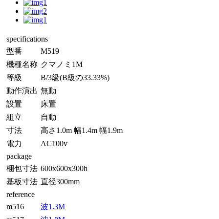
specifications
型番
M519
機種名称
クマノミ1M
等級
B/3級(B級の33.33%)
動作演出
無動
設置
床置
組立
自動
寸法
高さ1.0m 幅1.4m 幅1.9m
電力
AC100v
package
梱包寸法
600x600x300h
基板寸法
直径300mm
reference
m516
波1.3M