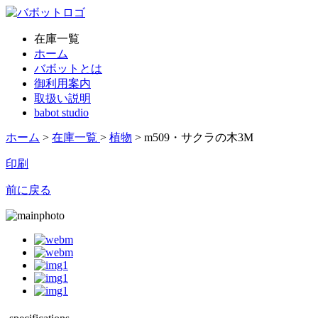
在庫一覧
ホーム
バボットとは
御利用案内
取扱い説明
babot studio
ホーム
>
在庫一覧
>
植物
> m509・サクラの木3M
印刷
前に戻る