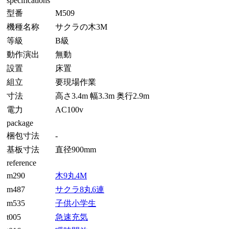
specifications
型番
M509
機種名称
サクラの木3M
等級
B級
動作演出
無動
設置
床置
組立
要現場作業
寸法
高さ3.4m 幅3.3m 奥行2.9m
電力
AC100v
package
梱包寸法
-
基板寸法
直径900mm
reference
m290
木9丸4M
m487
サクラ8丸6連
m535
子供小学生
t005
急速充気