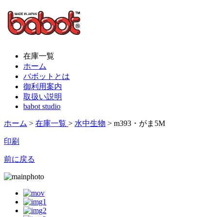
在庫一覧
ホーム
バボットとは
御利用案内
取扱い説明
babot studio
ホーム
>
在庫一覧
>
水中生物
> m393・がま5M
印刷
前に戻る