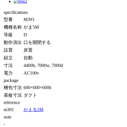
specifications
型番
M393
機種名称
がま5M
等級
D
動作演出
口を開閉する
設置
床置
組立
自動
寸法
4400h, 7000w, 7000d
電力
AC100v
package
梱包寸法
600×600×600h
基板寸法
ダクト
reference
m301
かえる2M
note
-