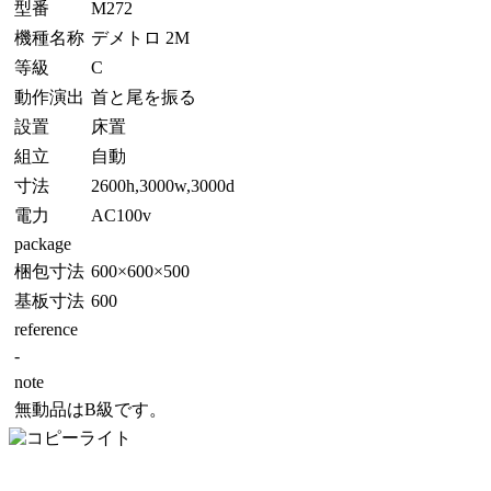
型番
M272
機種名称
デメトロ 2M
等級
C
動作演出
首と尾を振る
設置
床置
組立
自動
寸法
2600h,3000w,3000d
電力
AC100v
package
梱包寸法
600×600×500
基板寸法
600
reference
-
note
無動品はB級です。