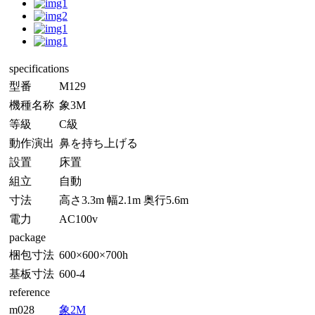
specifications
型番
M129
機種名称
象3M
等級
C級
動作演出
鼻を持ち上げる
設置
床置
組立
自動
寸法
高さ3.3m 幅2.1m 奥行5.6m
電力
AC100v
package
梱包寸法
600×600×700h
基板寸法
600-4
reference
m028
象2M