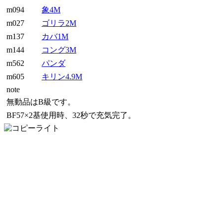
m094
象4M
m027
ゴリラ2M
m137
カバ1M
m144
コング3M
m562
パンダ
m605
キリン4.9M
note
無動品はB級です。
BF57×2基使用時、32秒で充気完了。