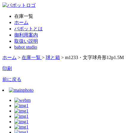
在庫一覧
ホーム
バボットとは
御利用案内
取扱い説明
babot studio
ホーム
>
在庫一覧
>
球と箱
> m1233・文字球舟形12p1.5M
印刷
前に戻る