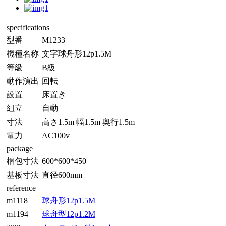
specifications
型番
M1233
機種名称
文字球舟形12p1.5M
等級
B級
動作演出
回転
設置
床置き
組立
自動
寸法
高さ1.5m 幅1.5m 奥行1.5m
電力
AC100v
package
梱包寸法
600*600*450
基板寸法
直径600mm
reference
m1118
球舟形12p1.5M
m1194
球舟型12p1.2M