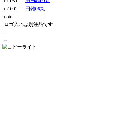
m1031
曲円錐09丸
m1002
円錐06丸
note
ロゴ入れは別注品です。
--
--