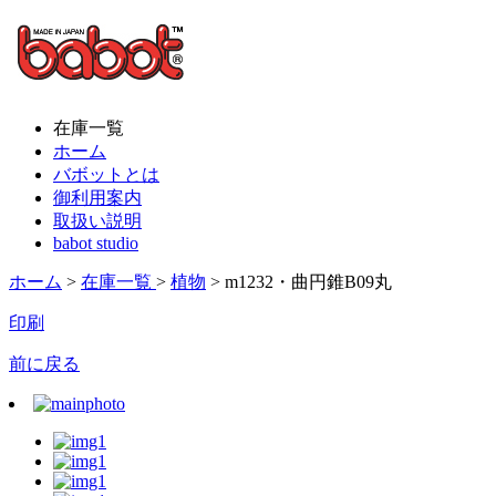
在庫一覧
ホーム
バボットとは
御利用案内
取扱い説明
babot studio
ホーム
>
在庫一覧
>
植物
> m1232・曲円錐B09丸
印刷
前に戻る