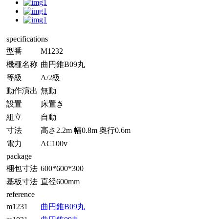
specifications
型番
M1232
機種名称
曲円錐B09丸
等級
A/2級
動作演出
無動
設置
床置き
組立
自動
寸法
高さ2.2m 幅0.8m 奥行0.6m
電力
AC100v
package
梱包寸法
600*600*300
基板寸法
直径600mm
reference
m1231
曲円錐B09丸