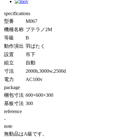
specifications
型番
M067
機種名称
プテラノ2M
等級
B
動作演出
羽ばたく
設置
吊下
組立
自動
寸法
2000h,3000w,2500d
電力
AC100v
package
梱包寸法
600×600×300
基板寸法
300
reference
-
note
無動品はA級です。