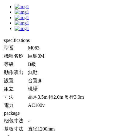
specifications
型番
M063
機種名称
巨鳥3M
等級
B級
動作演出
無動
設置
台置き
組立
現場
寸法
高さ3.5m 幅2.0m 奥行3.0m
電力
AC100v
package
梱包寸法
-
基板寸法
直径1200mm