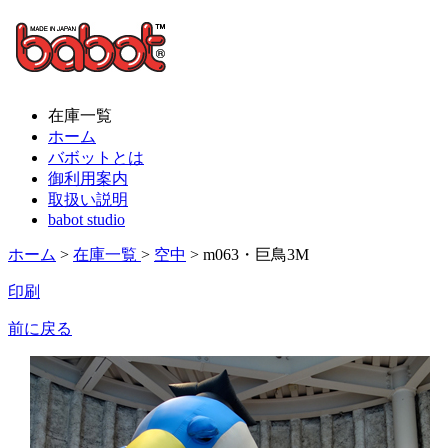
在庫一覧
ホーム
バボットとは
御利用案内
取扱い説明
babot studio
ホーム
>
在庫一覧
>
空中
> m063・巨鳥3M
印刷
前に戻る